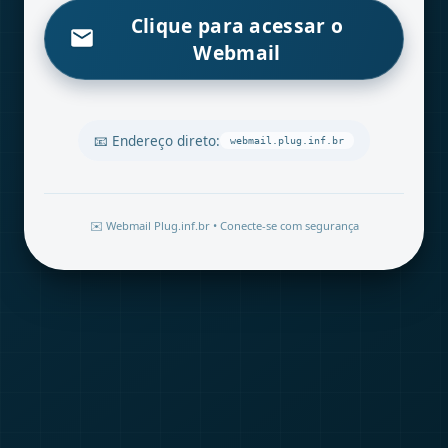
Clique para acessar o
Webmail
📧 Endereço direto:
webmail.plug.inf.br
✉️ Webmail Plug.inf.br • Conecte-se com segurança